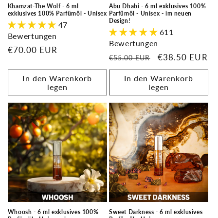
Khamzat-The Wolf - 6 ml
Abu Dhabi - 6 ml exklusives 100%
exklusives 100% Parfümöl - Unisex
Parfümöl - Unisex - im neuen
Design!
47
611
Bewertungen
Bewertungen
Normaler
€70.00 EUR
Normaler
Verkaufspreis
€38.50 EUR
€55.00 EUR
Preis
Preis
In den Warenkorb
In den Warenkorb
legen
legen
Whoosh - 6 ml exklusives 100%
Sweet Darkness - 6 ml exklusives