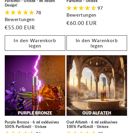
Parfümöl - Unisex - im neuen
Parfümöl - Unisex
Design!
97
78
Bewertungen
Bewertungen
Normaler
€60.00 EUR
Normaler
€55.00 EUR
Preis
Preis
In den Warenkorb
In den Warenkorb
legen
legen
Purple Bronze - 6 ml exklusives
Oud Alfateh - 6 ml exklusives
100% Parfümöl - Unisex
100% Parfümöl - Unisex