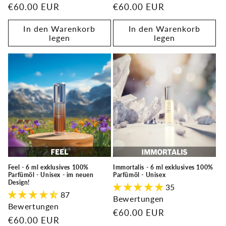
Normaler
€60.00 EUR
Normaler
€60.00 EUR
Preis
Preis
In den Warenkorb
In den Warenkorb
legen
legen
Feel - 6 ml exklusives 100%
Immortalis - 6 ml exklusives 100%
Parfümöl - Unisex - im neuen
Parfümöl - Unisex
Design!
35
87
Bewertungen
Bewertungen
Normaler
€60.00 EUR
Normaler
€60.00 EUR
Preis