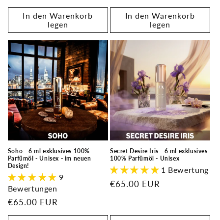
Preis
In den Warenkorb
In den Warenkorb
legen
legen
Soho - 6 ml exklusives 100%
Secret Desire Iris - 6 ml exklusives
Parfümöl - Unisex - im neuen
100% Parfümöl - Unisex
Design!
1 Bewertung
9
Normaler
€65.00 EUR
Bewertungen
Preis
Normaler
€65.00 EUR
Preis