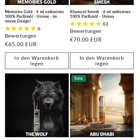
Memories Gold - 6 ml exklusives
Khamzat-Smesh - 6 ml exklusives
100% Parfümöl - Unisex - im
100% Parfümöl - Unisex
neuen Design!
63
6
Bewertungen
Bewertungen
Normaler
€70.00 EUR
Normaler
€65.00 EUR
Preis
Preis
In den Warenkorb
In den Warenkorb
legen
legen
Sale