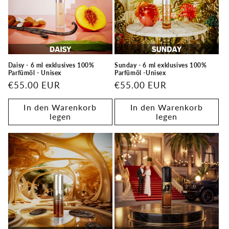
r
i
e
:
Daisy - 6 ml exklusives 100%
Sunday - 6 ml exklusives 100%
Parfümöl - Unisex
Parfümöl -Unisex
Normaler
€55.00 EUR
Normaler
€55.00 EUR
Preis
Preis
In den Warenkorb
In den Warenkorb
legen
legen