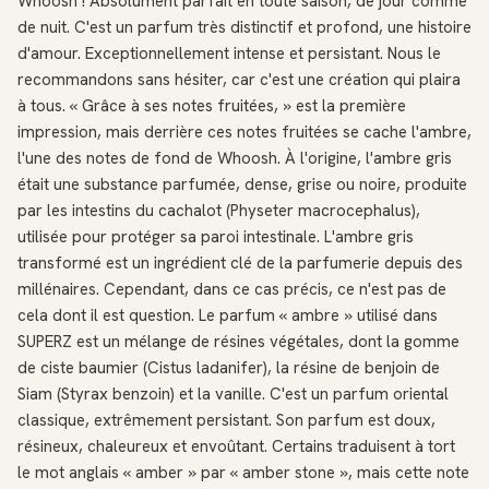
Whoosh ! Absolument parfait en toute saison, de jour comme
de nuit. C'est un parfum très distinctif et profond, une histoire
d'amour. Exceptionnellement intense et persistant. Nous le
recommandons sans hésiter, car c'est une création qui plaira
à tous. « Grâce à ses notes fruitées, » est la première
impression, mais derrière ces notes fruitées se cache l'ambre,
l'une des notes de fond de Whoosh. À l'origine, l'ambre gris
était une substance parfumée, dense, grise ou noire, produite
par les intestins du cachalot (Physeter macrocephalus),
utilisée pour protéger sa paroi intestinale. L'ambre gris
transformé est un ingrédient clé de la parfumerie depuis des
millénaires. Cependant, dans ce cas précis, ce n'est pas de
cela dont il est question. Le parfum « ambre » utilisé dans
SUPERZ est un mélange de résines végétales, dont la gomme
de ciste baumier (Cistus ladanifer), la résine de benjoin de
Siam (Styrax benzoin) et la vanille. C'est un parfum oriental
classique, extrêmement persistant. Son parfum est doux,
résineux, chaleureux et envoûtant. Certains traduisent à tort
le mot anglais « amber » par « amber stone », mais cette note