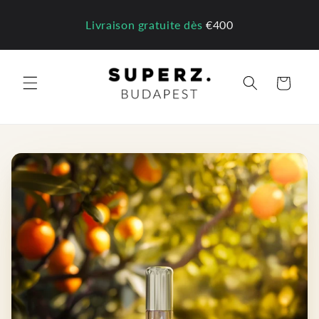
et
passer
Livraison gratuite dès
€400
au
contenu
Panier