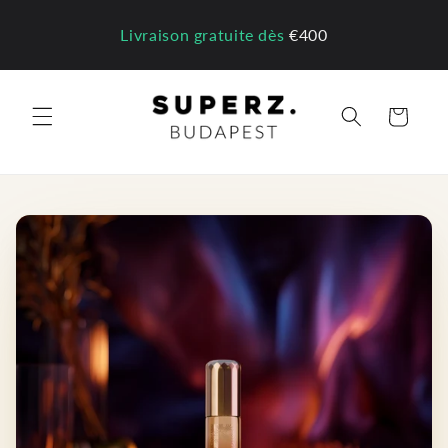
et
passer
Livraison gratuite dès
€400
au
contenu
Panier