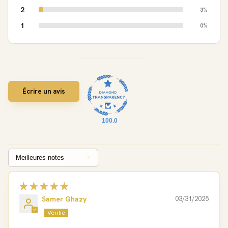
2
3%
1
0%
Écrire un avis
100.0
Sort by
Samer Ghazy
03/31/2025